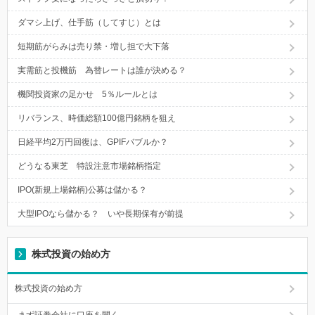
ダマシ上げ、仕手筋（してすじ）とは
短期筋がらみは売り禁・増し担で大下落
実需筋と投機筋 為替レートは誰が決める？
機関投資家の足かせ 5％ルールとは
リバランス、時価総額100億円銘柄を狙え
日経平均2万円回復は、GPIFバブルか？
どうなる東芝 特設注意市場銘柄指定
IPO(新規上場銘柄)公募は儲かる？
大型IPOなら儲かる？ いや長期保有が前提
株式投資の始め方
株式投資の始め方
まず証券会社に口座を開く