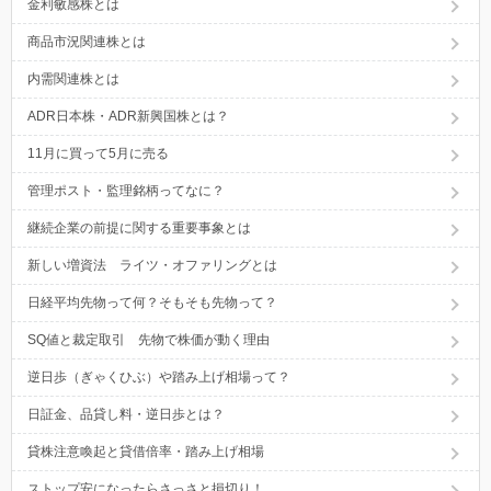
金利敏感株とは
商品市況関連株とは
内需関連株とは
ADR日本株・ADR新興国株とは？
11月に買って5月に売る
管理ポスト・監理銘柄ってなに？
継続企業の前提に関する重要事象とは
新しい増資法 ライツ・オファリングとは
日経平均先物って何？そもそも先物って？
SQ値と裁定取引 先物で株価が動く理由
逆日歩（ぎゃくひぶ）や踏み上げ相場って？
日証金、品貸し料・逆日歩とは？
貸株注意喚起と貸借倍率・踏み上げ相場
ストップ安になったらさっさと損切り！