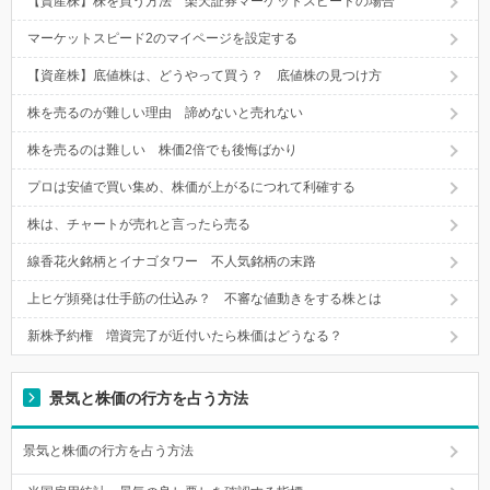
【資産株】株を買う方法 楽天証券マーケットスピードの場合
マーケットスピード2のマイページを設定する
【資産株】底値株は、どうやって買う？ 底値株の見つけ方
株を売るのが難しい理由 諦めないと売れない
株を売るのは難しい 株価2倍でも後悔ばかり
プロは安値で買い集め、株価が上がるにつれて利確する
株は、チャートが売れと言ったら売る
線香花火銘柄とイナゴタワー 不人気銘柄の末路
上ヒゲ頻発は仕手筋の仕込み？ 不審な値動きをする株とは
新株予約権 増資完了が近付いたら株価はどうなる？
景気と株価の行方を占う方法
景気と株価の行方を占う方法