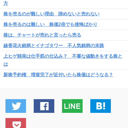
方
株を売るのが難しい理由 諦めないと売れない
株を売るのは難しい 株価2倍でも後悔ばかり
株は、チャートが売れと言ったら売る
線香花火銘柄とイナゴタワー 不人気銘柄の末路
上ヒゲ頻発は仕手筋の仕込み？ 不審な値動きをする株と
は
新株予約権 増資完了が近付いたら株価はどうなる？