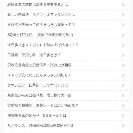
継続企業の前提に関する重要事象とは
新しい増資法 ライツ・オファリングとは
日経平均先物って何？そもそも先物って？
SQ値と裁定取引 先物で株価が動く理由
逆日歩（ぎゃくひぶ）や踏み上げ相場って？
日証金、品貸し料・逆日歩とは？
貸株注意喚起と貸借倍率・踏み上げ相場
ストップ安になったらさっさと損切り！
ダマシ上げ、仕手筋（してすじ）とは
短期筋がらみは売り禁・増し担で大下落
実需筋と投機筋 為替レートは誰が決める？
機関投資家の足かせ 5％ルールとは
リバランス、時価総額100億円銘柄を狙え