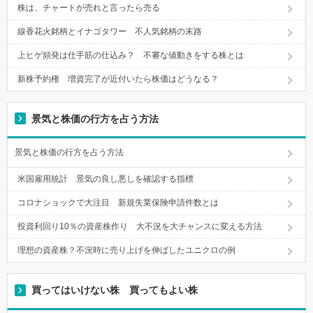
株は、チャートが売れと言ったら売る
線香花火銘柄とイナゴタワー 不人気銘柄の末路
上ヒゲ頻発は仕手筋の仕込み？ 不審な値動きをする株とは
新株予約権 増資完了が近付いたら株価はどうなる？
景気と株価の行方を占う方法
景気と株価の行方を占う方法
米国雇用統計 景気の良し悪しを確認する指標
コロナショックで大注目 新規失業保険申請件数とは
投資利回り10％の資産株作り 大不況を大チャンスに変える方法
理想の資産株？不況時に売り上げを伸ばしたユニクロの例
買ってはいけない株 買ってもよい株