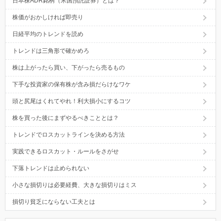
日本株ADR銘柄（米国預託証券）とは？
株価がおかしければ即売り
日経平均のトレンドを読め
トレンドは三角形で確かめろ
株は上がったら買い、下がったら売るもの
下手な投資家の保有株が含み損だらけなワケ
頭と尻尾はくれてやれ！利大損小にするコツ
株を買った後にまずやるべきこととは？
トレンドでロスカットラインを決める方法
実践できるロスカット・ルールをさがせ
下落トレンドは止められない
小さな損切りは必要経費、大きな損切りはミス
損切り貧乏にならない工夫とは